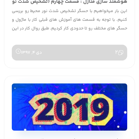
هوشمند سازی منازل : قسمت چهارم (تشخیص شدت نور)
این بار میخواهیم با حسگر تشخیص شدت نور محیط رو بررسی
کنیم. با توجه به قسمت های آموزش های قبلی کار با ماژول و
حسگر های مختلف رو تا حدودی کار کردیم. طبق روال کار در این
بخش از توضیح مجدد اتصال ماژول بلوتوث برای ارتباط صرفه نظر
می کنیم.به طور کلی معمولا از این […]
2
دی 4, 1397