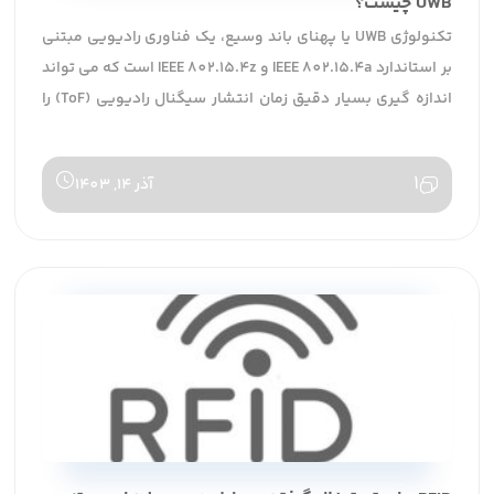
UWB چیست؟
تکنولوژی UWB یا پهنای باند وسیع، یک فناوری رادیویی مبتنی
بر استاندارد IEEE 802.15.4a و IEEE 802.15.4z است که می تواند
اندازه گیری بسیار دقیق زمان انتشار سیگنال رادیویی (ToF) را
ممکن کند و امکان اندازه گیری فاصله در حد سانتی متر را فراهم
کرده است. علاوه بر این قابلیت منحصر به فرد ، UWB …
1
آذر 14, 1403