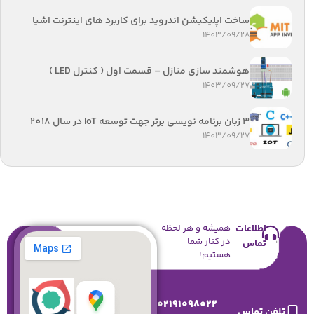
ساخت اپلیکیشن اندروید برای کاربرد های اینترنت اشیا
1403/09/28
هوشمند سازی منازل – قسمت اول ( کنترل LED )
1403/09/27
3 زبان برنامه نویسی برتر جهت توسعه IoT در سال 2018
1403/09/27
اطلاعات
همیشه و هر لحظه
در کنار شما
تماس
هستیم!
02191098022
تلفن تماس