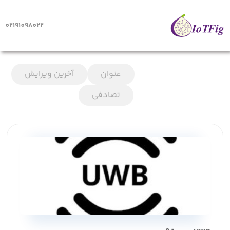
02191098022
صفحه اصلی
آرشیو وبلاگ
تاریخ انتشار
عنوان
آخرین ویرایش
تصادفی