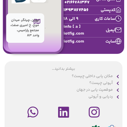
02166781347
1493867256
کدپستی
9 الی 18
ساعات کاری
تهران ،چیتگر، میدان
موج، خ امیری صفت،
info [ a ]
ایمیل
مجتمع پارامیس،
iotfig.com
واحد A3
iotfig.com
سایت
بیشتر بدانید…
مکان یابی داخلی چیست؟
آیوتی چیست؟
موقعیت یابی در جهان
ردیابی و آیوتی