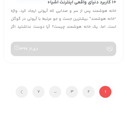
10 کاربرد دنیای واقعی اینترنت اشیاء
خانه هوشمند پس از سر و صدایی که آیوتی ایجاد کرد، واژه
“خانه هوشمند” بیشترین جست و جو مرتبط با آیوتی در گوگل
است. اما، یک خانه هوشمند چیست؟ آیا دوست نداشتید اگر
میتوانستید قبل از رسیدن به خانه دستگاه تهویه هوا خود را
روشن کنید یا بعد از اینکه خانه را ترک کردید چراغ […]
1
دی 11, 1397
7
…
3
2
1