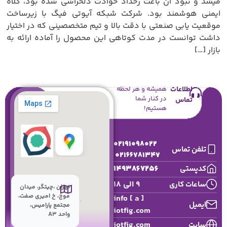
میشد و نبود آن باعث رخداد حوادث دلخراشی شده بود، کلاه
ایمنی هوشمند بود. شرکت شبکه آیوتی فیگ با زیرساخت
موقعیت یابی صنعتی با دقت بالا و تیم متخصصینی که در اختیار
داشت توانست در مدت کوتاهی این محصول را آماده ارائه به
بازار […]
اطلاعات
همیشه و هر لحظه
در کنار شما
تماس
هستیم!
02191098022
تلفن تماس
02166781347
1493867256
کدپستی
9 الی 18
ساعات کاری
تهران ،چیتگر، میدان
موج، خ امیری صفت،
info [ a ]
ایمیل
مجتمع پارامیس،
iotfig.com
واحد A3
iotfig.com
سایت