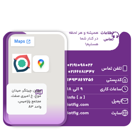
اطلاعات
همیشه و هر لحظه
در کنار شما
تماس
هستیم!
02191098022
تلفن تماس
02166781347
1493867256
کدپستی
9 الی 18
ساعات کاری
تهران ،چیتگر، میدان
موج، خ امیری صفت،
info [ a ]
ایمیل
مجتمع پارامیس،
iotfig.com
واحد A3
iotfig.com
سایت