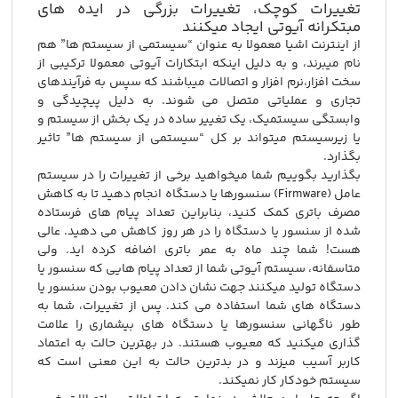
تغییرات کوچک، تغییرات بزرگی در ایده های
مبتکرانه آیوتی ایجاد میکنند
از اینترنت اشیا معمولا به عنوان “سیستمی از سیستم ها” هم
نام میبرند، و به دلیل اینکه ابتکارات آیوتی معمولا ترکیبی از
سخت افزار،نرم افزار و اتصالات میباشند که سپس به فرآیندهای
تجاری و عملیاتی متصل می شوند. به دلیل پیچیدگی و
وابستگی سیستمیک، یک تغییر ساده در یک بخش از سیستم و
یا زیرسیستم میتواند بر کل “سیستمی از سیستم ها” تاثیر
بگذارد.
بگذارید بگوییم شما میخواهید برخی از تغییرات را در سیستم
عامل (Firmware) سنسورها یا دستگاه انجام دهید تا به کاهش
مصرف باتری کمک کنید، بنابراین تعداد پیام های فرستاده
شده از سنسور یا دستگاه را در هر روز کاهش می دهید. عالی
هست! شما چند ماه به عمر باتری اضافه کرده اید. ولی
متاسفانه، سیستم آیوتی شما از تعداد پیام هایی که سنسور یا
دستگاه تولید میکنند جهت نشان دادن معیوب بودن سنسور یا
دستگاه های شما استفاده می کند. پس از تغییرات، شما به
طور ناگهانی سنسورها یا دستگاه های بیشماری را علامت
گذاری میکنید که معیوب هستند. در بهترین حالت به اعتماد
کاربر آسیب میزند و در بدترین حالت به این معنی است که
سیستم خودکار کار نمیکند.