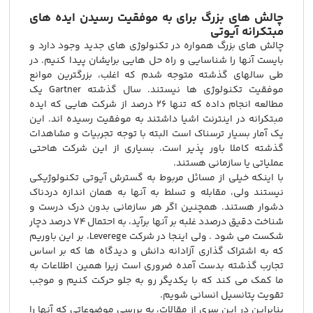
چالش های بزرگ برای به موفقیت رسیدن ایده های
مبتکرانه آیوتی
چالش های بزرگ همواره در تکنولوژی های جدید وجود دارد و
بایست آنها را شناسایی و راه حل هایی برایشان پیدا کنیم. در
طی سالهای گذشته متوجه شدم که اغلب، بزرگترین موانع
موفقیت تکنولوژی ها نیستند. سال گذشته Gartner یک
مطالعه انجام داده که تنها ۲۶ درصد از شرکت هایی که ایده
مبتکرانه در اینترنت اشیا داشتند به موفقیت رسیده اند. این
یک آمار بسیار ترسناک است البته با توجه تجربیات و مشاهدات
گذشته کاملا باور پذیر است. بسیاری از این شرکت هاحتی
عملیاتی یا سازمانی هستند.
با اینکه خیلی از مسائل مربوط به گسترش آیوتی تکنولوژیکی
نیستند ولی، مقابله و تسلط به آنها به همان اندازه دردناک
دشوار هستند. همچنین اگر هر سازمانی بدون درک درست و
شناخت دقیق درصدد غلبه بر آنها برآید، به احتمال ۷۴ درصد دچار
شکست می شود . ولی اینجا در شرکت Leverege، بر این باوریم
که به اشتراک گذاری آزادانه دانش و دیدگاه ها که بر اساس
تجارب گذشته بدست آمده ضروری است زیرا همین اطلاعات به
ما کمک می کند که با یکدیگر رو به جلو حرکت کنیم و موجب
تقویت پتانسیل انسانی شویم.
بنابراین در این سری از مقالات، به بررسی موضوعاتی که آنها را