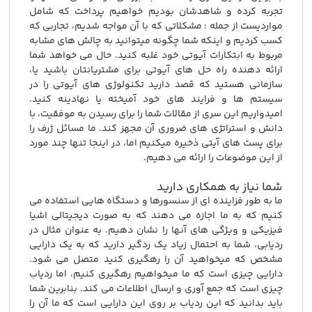
تجربه کرده و شاهدشان بودیم خواهیم پرداخت که شامل
مواردیست از جمله : مشکلاتی که با آن مواجه شدیم، تجاربی که
کسب کردیم و اینکه شما چگونه میتوانید به چالش های مشابه
مربوط به ابتکارات آیوتی خود غلبه کنید. حال می خواهد شما
ارائه دهنده راه حل های آیوتی برای مشتریانتان باشید یا،
سازمانی هستید که قصد دارید تکنولوژی های آیوتی را در
سیستم ها و فرایند های خود آمیخته یا نهادینه کنید.
امیدواریم این سری از مقالات شما را برای رسیدن به موفقیت، با
دانش و استراتژی های ضروری آن مجهز کند. ما مسائل ژرف را
برای پست های آیتی ذخیره میکنیم اما، در اینجا تنها چند مورد
از این موضوعات را ارائه می دهیم.
شما نیاز به همکاری دارید
ما به طور فزاینده ای از سنسورها و دستگاه هایی استفاده می
کنیم که به ما اجازه می دهند که به صورت دیجیتالی اشیا
فیزیکی و ویژگی های آنها را نشان دهیم. به عنوان مثال در
ردیابی، شما به احتمال زیاد یک ردگیر دارید که به یک دارایی
مشخص که میخواهید آن را رهگیری کنید متصل می شود.
دارایی چیزی است که ما میخواهیم رهگیری کنیم، اما ردیاب
چیزی است که جمع آوری و ارسال اطلاعات می کند. بنابرین شما
باید بدانید که این ردیاب بر روی این دارایی است که ما آن را