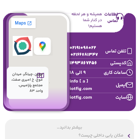
اطلاعات
همیشه و هر لحظه
در کنار شما
تماس
هستیم!
02191098022
تلفن تماس
02166781347
1493867256
کدپستی
9 الی 18
ساعات کاری
تهران ،چیتگر، میدان
موج، خ امیری صفت،
info [ a ]
ایمیل
مجتمع پارامیس،
iotfig.com
واحد A3
iotfig.com
سایت
بیشتر بدانید…
مکان یابی داخلی چیست؟