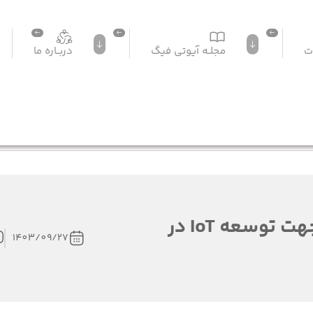
ت
مجلــه آیوتی فیگ
دربــاره ما
3 زبان برنامه نویسی برتر جهت توسعه IoT در
1403/09/27