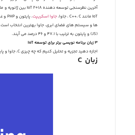
IoT مانند C++، C ، جاوا،
جاوا اسکریپت
ها و سیستم های فضای ابری، جاوا بهترین انتخاب است. این بررسی همچنین نشان می د
(JS) و پایتون به ترتیب با 47.1 و 46 درصد می آیند.
3 زبان برنامه نویسی برتر برای توسعه
IoT
اجازه دهید تجزیه و تحلیل کنیم که چه چیزی C، جاوا و پایتون را 3 زبان برنامه نویسی برتر برای IoT در سال 2018 می سازند.
زبان
C