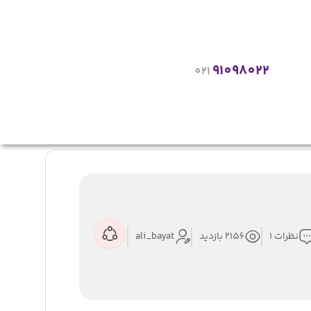
91098022
021
نظرات 1
2156 بازدید
ali_bayat