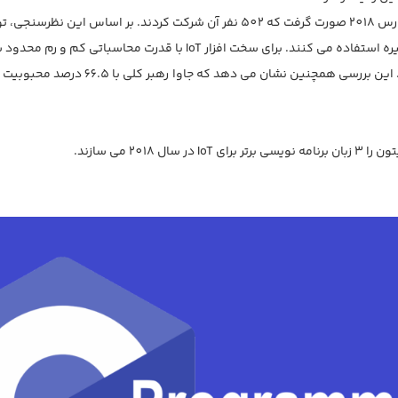
آخرین نظرسنجی توسعه دهنده IoT 2018 بین ژانویه و مارس 2018 صورت گرفت که 502 ن
هد که جاوا رهبر کلی با 66.5 درصد محبوبیت است. C با 56.9 درصد همراه است و سپس