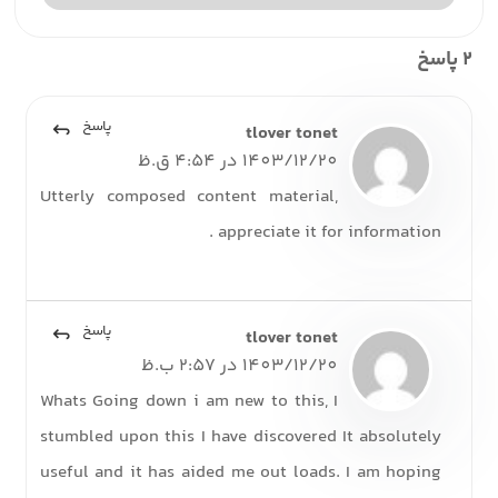
2 پاسخ
پاسخ
tlover tonet
1403/12/20 در 4:54 ق.ظ
Utterly composed content material,
appreciate it for information .
پاسخ
tlover tonet
1403/12/20 در 2:57 ب.ظ
Whats Going down i am new to this, I
stumbled upon this I have discovered It absolutely
useful and it has aided me out loads. I am hoping