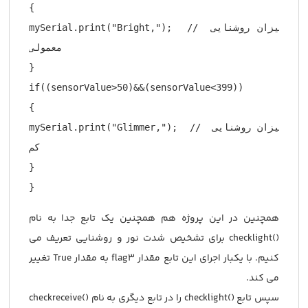
{

mySerial.print("Bright,");  // میزان روشنایی 
معمولی

}

if((sensorValue>50)&&(sensorValue<399))

{

mySerial.print("Glimmer,");  // میزان روشنایی 
کم

}

}
همچنین در این پروژه هم همچنین یک تابع جدا به نام
()checklight برای تشخیص شدت نور و روشنایی تعریف می
کنیم. با یکبار اجرای این تابع مقدار flag3 به مقدار True تغییر
می کند.
سپس تابع ()checklight را در تابع دیگری به نام ()checkreceive