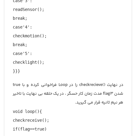
case'3':

readSensor();

break;

case'4':

checkmotion();

break;

case'5':

checklight();

}}}
در نهایت ()checkrecieve را در Loop فراخوانی کرده و با true
شدن flag3 مدت زمان کار حسگر ، در یک حلقه بی نهایت با تاخیر
هر نیم ثانیه قرار می گیرید.
void loop(){

checkreceive();

if(flag==true)
