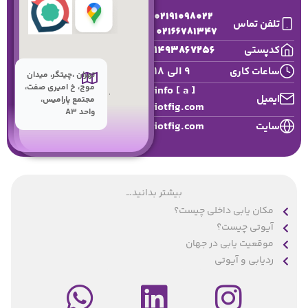
02191098022
تلفن تماس
02166781347
1493867256
کدپستی
9 الی 18
ساعات کاری
تهران ،چیتگر، میدان
موج، خ امیری صفت،
info [ a ]
ایمیل
مجتمع پارامیس،
iotfig.com
واحد A3
iotfig.com
سایت
بیشتر بدانید…
مکان یابی داخلی چیست؟
آیوتی چیست؟
موقعیت یابی در جهان
ردیابی و آیوتی