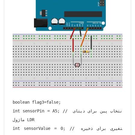
boolean flag3=false;

int sensorPin = A5; // انتخاب پین برای دیتای 
ماژول LDR

int sensorValue = 0; // متغیری برای ذخیره 