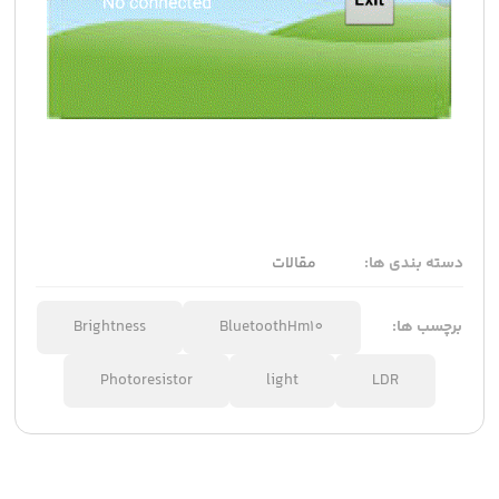
دسته بندی ها:
مقالات
برچسب ها:
BluetoothHm10
Brightness
Photoresistor
light
LDR