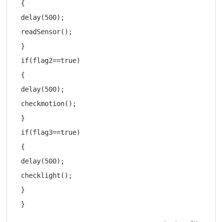
{

delay(500);

readSensor();

}

if(flag2==true)

{

delay(500);

checkmotion();

}

if(flag3==true)

{

delay(500);

checklight();

}
