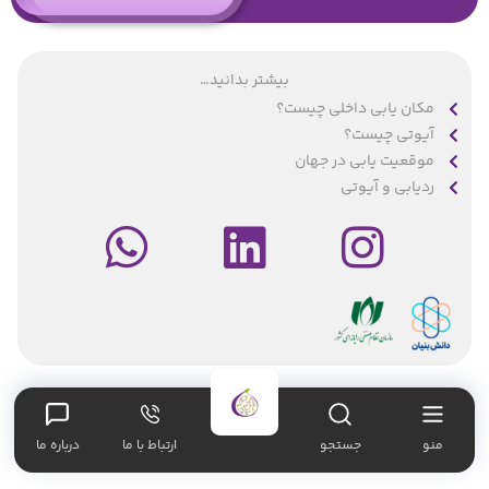
بیشتر بدانید…
مکان یابی داخلی چیست؟
آیوتی چیست؟
موقعیت یابی در جهان
ردیابی و آیوتی
محصولات
021-91098022
منو
جستجو
ارتباط با ما
درباره ما
تماس با ما
هوشمند سازی انبار