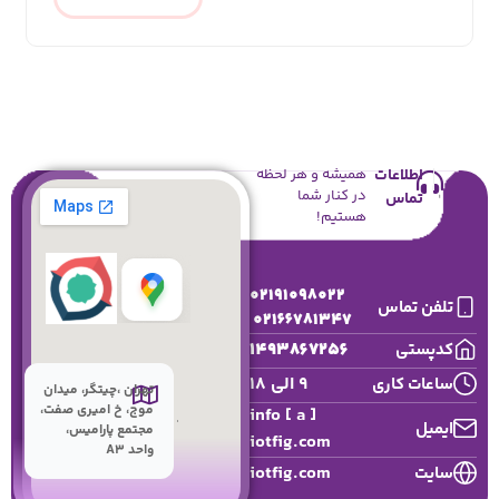
اطلاعات
همیشه و هر لحظه
در کنار شما
تماس
هستیم!
02191098022
تلفن تماس
02166781347
1493867256
کدپستی
9 الی 18
ساعات کاری
تهران ،چیتگر، میدان
موج، خ امیری صفت،
info [ a ]
ایمیل
مجتمع پارامیس،
iotfig.com
واحد A3
iotfig.com
سایت