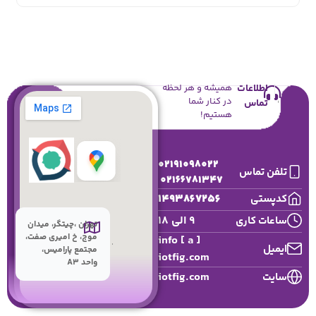
اطلاعات
همیشه و هر لحظه
در کنار شما
تماس
هستیم!
02191098022
تلفن تماس
02166781347
1493867256
کدپستی
9 الی 18
ساعات کاری
تهران ،چیتگر، میدان
موج، خ امیری صفت،
info [ a ]
ایمیل
مجتمع پارامیس،
iotfig.com
واحد A3
iotfig.com
سایت