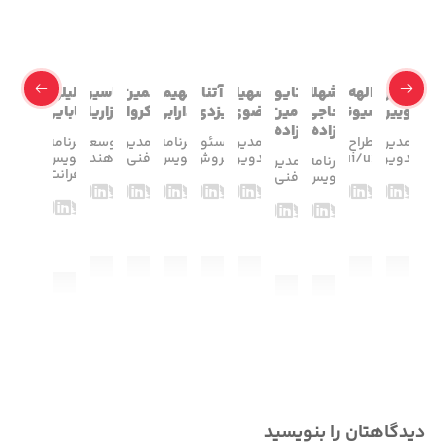
مرجان
الهه
شهلا
کتایون
سهیلا
آتنا
فهیمه
ثمین
یاسین
لیلی
رویین
اسیوند
حاجی
امین
رضوی
یزدی
دارابی
پاکروان
هزاریان
بابایی
زاده
زاده
مدیر
طراح
مدیر
مسئول
برنامه
مدیر
توسعه
برنامه
تدوین
ui/ux
تدوین
فروش
نویس
فنی
دهنده
نویس
برنامه
مدیر
فرانت
نویس
فنی
دیدگاهتان را بنویسید